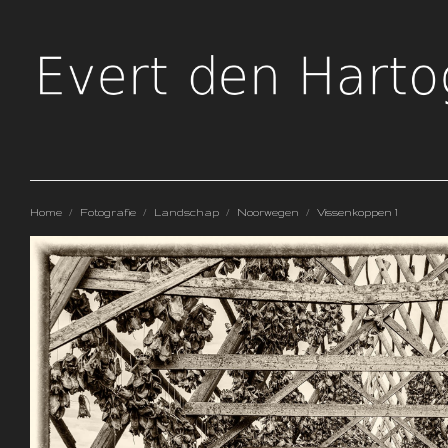
Home
/
Fotografie
/
Landschap
/
Noorwegen
/
Vissenkoppen 1