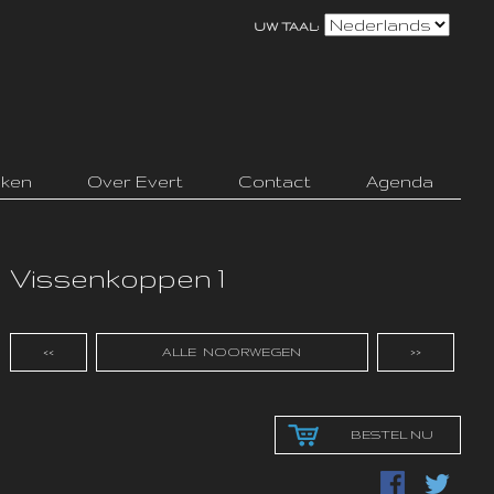
UW TAAL:
ken
Over Evert
Contact
Agenda
Vissenkoppen 1
<<
ALLE NOORWEGEN
>>
BESTEL NU