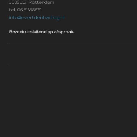
3039LS Rotterdam
tel. 06-51538679
info@evertdenhartog.nl
Bezoek uitsluitend op afspraak.