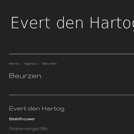
Home
/
Agenda
/
Beurzen
Beurzen
Evert den Hartog
Beeldhouwer
Statensingel 98c