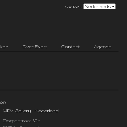
UW TAAL:
ken
Over Evert
Contact
Agenda
or:
MPV Gallery - Nederland
Dorpsstraat 50a