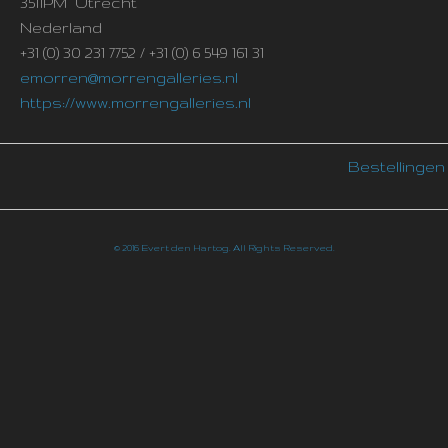
3511PM Utrecht
Nederland
+31 (0) 30 231 7752 / +31 (0) 6 549 161 31
emorren@morrengalleries.nl
https://www.morrengalleries.nl
Bestellingen
© 2016 Evert den Hartog. All Rights Reserved.