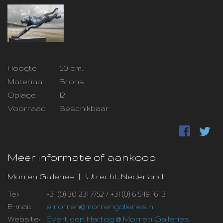
Hoogte
60 cm.
Materiaal
Brons
Oplage
12
Voorraad
Beschikbaar
Meer informatie of aankoop:
Morren Galleries | Utrecht, Nederland
Tel:
+31 (0) 30 231 7752 / +31 (0) 6 549 161 31
E-mail:
emorren@morrengalleries.nl
Website:
Evert den Hartog @ Morren Galleries