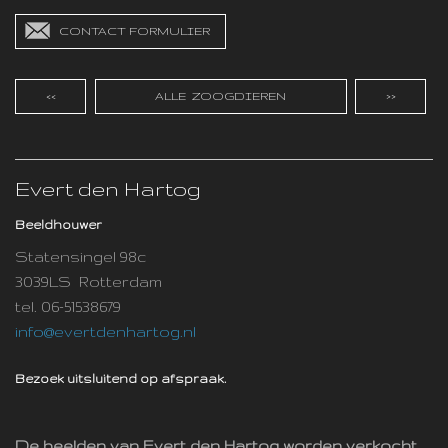
CONTACT FORMULIER
<<
ALLE ZOOGDIEREN
>>
Evert den Hartog
Beeldhouwer
Statensingel 98c
3039LS Rotterdam
tel. 06-51538679
info@evertdenhartog.nl
Bezoek uitsluitend op afspraak.
De beelden van Evert den Hartog worden verkocht