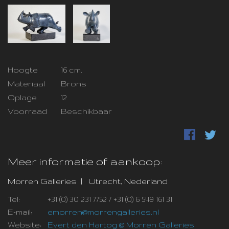
Hoogte
16 cm.
Materiaal
Brons
Oplage
12
Voorraad
Beschikbaar
Meer informatie of aankoop:
Morren Galleries | Utrecht, Nederland
Tel:
+31 (0) 30 231 7752 / +31 (0) 6 549 161 31
E-mail:
emorren@morrengalleries.nl
Website:
Evert den Hartog @ Morren Galleries