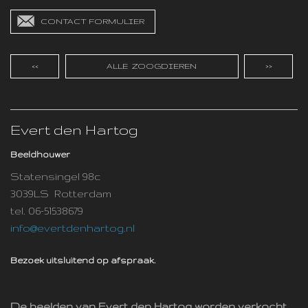
CONTACT FORMULIER
<<
ALLE ZOOGDIEREN
>>
Evert den Hartog
Beeldhouwer
Statensingel 98c
3039LS Rotterdam
tel. 06-51538679
info@evertdenhartog.nl
Bezoek uitsluitend op afspraak.
De beelden van Evert den Hartog worden verkocht