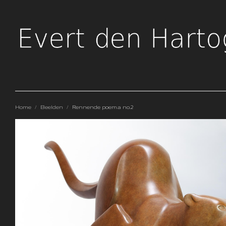
Home
/
Beelden
/
Rennende poema no.2