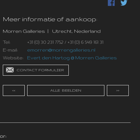
Meer informatie of aankoop:
Morren Galleries | Utrecht, Nederland
Tel:
+31 (0) 30 231 7752 / +31 (0) 6 549 161 31
E-mail:
emorren@morrengalleries.nl
Website:
Evert den Hartog @ Morren Galleries
CONTACT FORMULIER
<<
ALLE BEELDEN
>>
or: