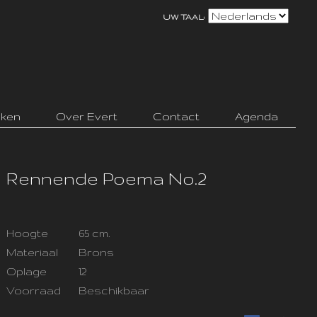
UW TAAL:
ken
Over Evert
Contact
Agenda
Rennende Poema No.2
Hoogte
65 cm.
Materiaal
Brons
Oplage
12
Voorraad
Beschikbaar