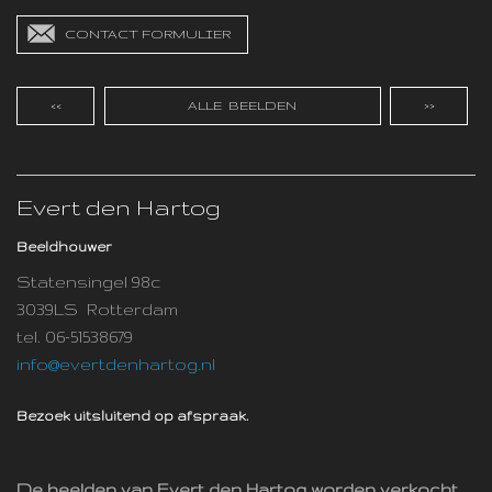
CONTACT FORMULIER
<<
ALLE BEELDEN
>>
Evert den Hartog
Beeldhouwer
Statensingel 98c
3039LS Rotterdam
tel. 06-51538679
info@evertdenhartog.nl
Bezoek uitsluitend op afspraak.
De beelden van Evert den Hartog worden verkocht