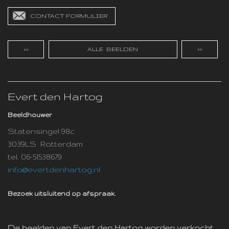
CONTACT FORMULIER
<<
ALLE BEELDEN
>>
Evert den Hartog
Beeldhouwer
Statensingel 98c
3039LS Rotterdam
tel. 06-51538679
info@evertdenhartog.nl
Bezoek uitsluitend op afspraak.
De beelden van Evert den Hartog worden verkocht